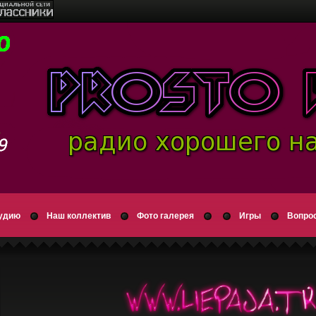
тудию
Наш коллектив
Фото галерея
Игры
Вопрос