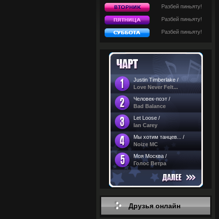
Разбей пиньяту!
Разбей пиньяту!
Разбей пиньяту!
Justin Timberlake /
Love Never Felt...
Человек-поэт /
Bad Balance
Let Loose /
Ian Carey
Мы хотим танцев... /
Noize MC
Моя Москва /
Голос Ветра
Друзья онлайн